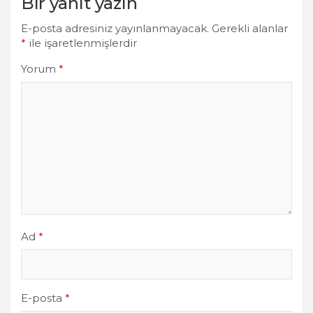
Bir yanıt yazın
E-posta adresiniz yayınlanmayacak.
Gerekli alanlar
*
ile işaretlenmişlerdir
GÜNDEM
MARKALAR
Yorum
*
TEDARIKÇILER
A
C
P
Y
A
P
I
E
L
E
Ad
*
M
GÜNDEM
A
MARKALAR
N
PROJELER
L
E-posta
*
E
A