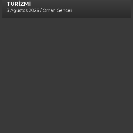
TURİZMİ
3 Ağustos 2026
Orhan Genceli
A
d
v
e
r
t
i
s
e
m
e
n
t
: