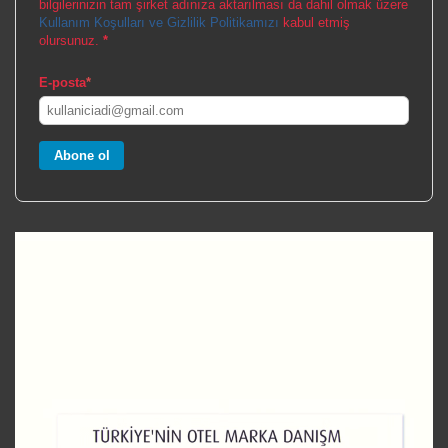
bilgilerinizin tam şirket adınıza aktarılması da dahil olmak üzere
Kullanım Koşulları ve Gizlilik Politikamızı
kabul etmiş
olursunuz.
*
E-posta
*
Abone ol