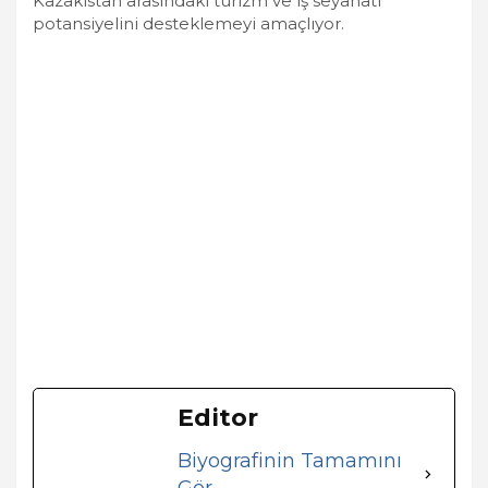
Kazakistan arasındaki turizm ve iş seyahati
potansiyelini desteklemeyi amaçlıyor.
Editor
Biyografinin Tamamını
Gör