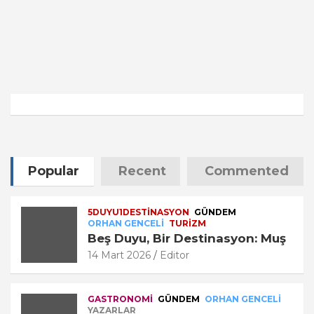
Ş
M
L
E
A
L
D
İ
I
?
23
8
Temmuz
Temmuz
2026
2026
Editor
Editor
Popular
Recent
Commented
5DUYU1DESTINASYON
GÜNDEM
ORHAN GENCELI
TURİZM
Beş Duyu, Bir Destinasyon: Muş
14 Mart 2026
Editor
GASTRONOMI
GÜNDEM
ORHAN GENCELI
YAZARLAR