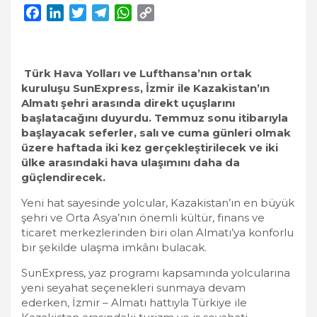
F
L
T
T
W
C
a
i
w
e
h
o
c
n
i
l
a
p
e
k
t
e
t
y
Türk Hava Yolları ve Lufthansa’nın ortak
b
e
t
g
s
L
kuruluşu SunExpress, İzmir ile Kazakistan’ın
o
d
e
r
A
i
Almatı şehri arasında direkt uçuşlarını
o
I
r
a
p
n
başlatacağını duyurdu. Temmuz sonu itibarıyla
k
n
m
p
k
başlayacak seferler, salı ve cuma günleri olmak
üzere haftada iki kez gerçekleştirilecek ve iki
ülke arasındaki hava ulaşımını daha da
güçlendirecek.
Yeni hat sayesinde yolcular, Kazakistan’ın en büyük
şehri ve Orta Asya’nın önemli kültür, finans ve
ticaret merkezlerinden biri olan Almatı’ya konforlu
bir şekilde ulaşma imkânı bulacak.
SunExpress, yaz programı kapsamında yolcularına
yeni seyahat seçenekleri sunmaya devam
ederken, İzmir – Almatı hattıyla Türkiye ile