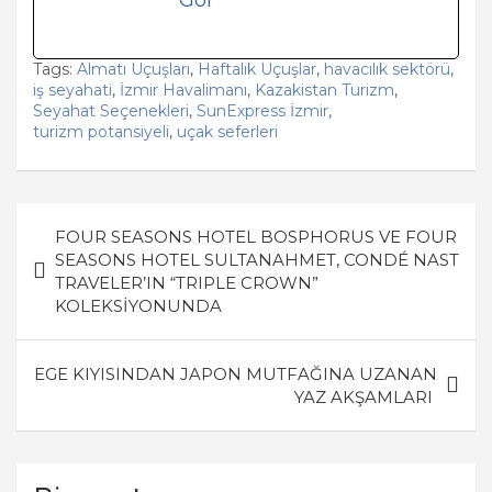
Tags:
Almatı Uçuşları
,
Haftalık Uçuşlar
,
havacılık sektörü
,
iş seyahati
,
İzmir Havalimanı
,
Kazakistan Turizm
,
Seyahat Seçenekleri
,
SunExpress İzmir
,
turizm potansiyeli
,
uçak seferleri
Yazı
FOUR SEASONS HOTEL BOSPHORUS VE FOUR
gezinmesi
SEASONS HOTEL SULTANAHMET, CONDÉ NAST
TRAVELER’IN “TRIPLE CROWN”
KOLEKSİYONUNDA
EGE KIYISINDAN JAPON MUTFAĞINA UZANAN
YAZ AKŞAMLARI